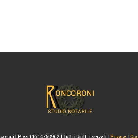
roni | P.Iva 11614760962 | Tutti i diritti riservati |
Privacy
|
Coo